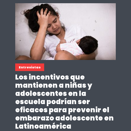
Entrevistas
Los incentivos que
mantienen a niñas y
adolescentes en la
escuela podrían ser
eficaces para prevenir el
embarazo adolescente en
Latinoamérica