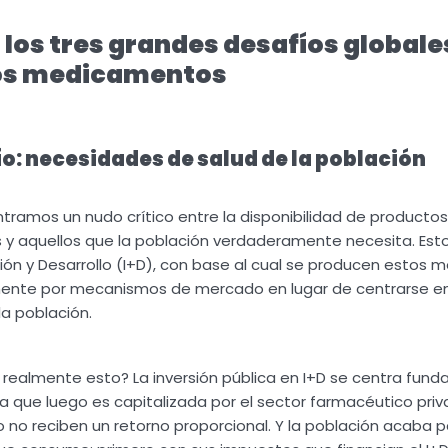
los tres grandes desafíos globales
los medicamentos
o: necesidades de salud de la población
ntramos un nudo crítico entre la disponibilidad de productos
s y aquellos que la población verdaderamente necesita. Est
ón y Desarrollo (I+D), con base al cual se producen estos 
ente por mecanismos de mercado en lugar de centrarse en
la población.
ca realmente esto? La inversión pública en I+D se centra fu
a que luego es capitalizada por el sector farmacéutico priv
go no reciben un retorno proporcional. Y la población acaba