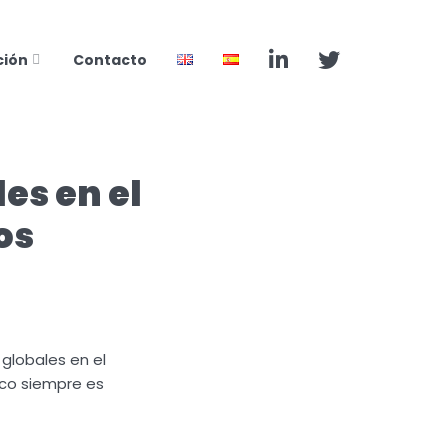
ción
Contacto
es en el
os
globales en el
ico siempre es