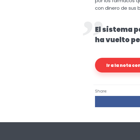
por los fármacos q
con dinero de sus b
El sistema p
ha vuelto p
Ir a la nota c
Share: