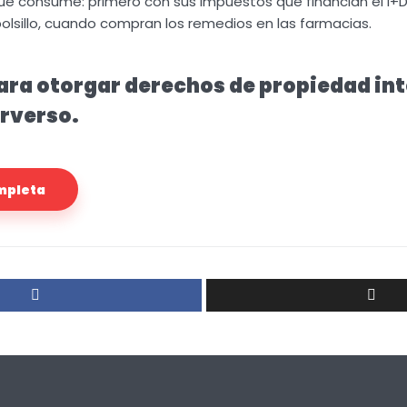
ue consume: primero con sus impuestos que financian el I+D
olsillo, cuando compran los remedios en las farmacias.
ara otorgar derechos de propiedad int
erverso.
ompleta