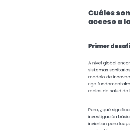
Cuáles son 
acceso a 
Primer desafí
A nivel global enco
sistemas sanitario
modelo de Innovaci
rige fundamentalm
reales de salud de 
Pero, ¿qué signifi
investigación básic
invierten pero lue