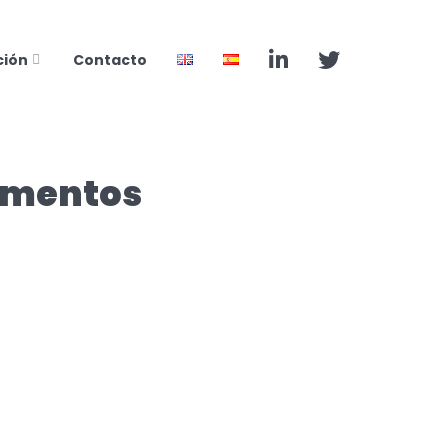
ción
Contacto
camentos