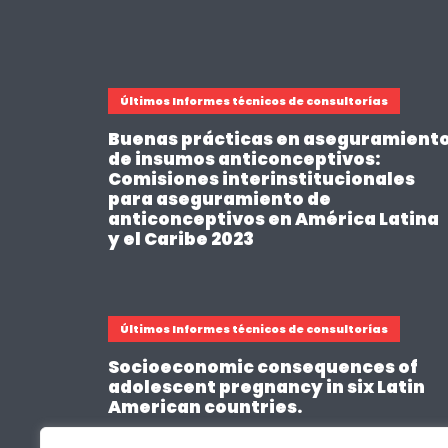
Últimos Informes técnicos de consultorías
Buenas prácticas en aseguramient
de insumos anticonceptivos:
Comisiones interinstitucionales
para aseguramiento de
anticonceptivos en América Latina
y el Caribe 2023
Últimos Informes técnicos de consultorías
Socioeconomic consequences of
adolescent pregnancy in six Latin
American countries.